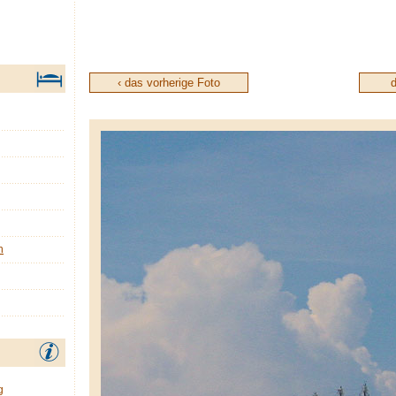
‹ das vorherige Foto
d
n
g