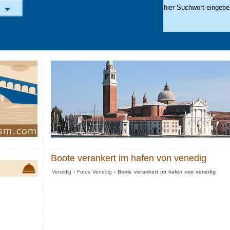
Boote verankert im hafen von venedig
Venedig
›
Fotos Venedig
› Boote verankert im hafen von venedig