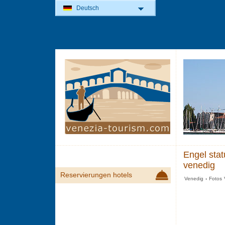
Deutsch
Engel stat
venedig
Reservierungen hotels
Venedig
›
Fotos 