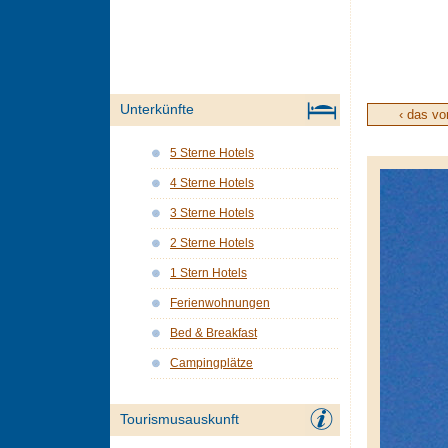
Unterkünfte
‹ das vo
5 Sterne Hotels
4 Sterne Hotels
3 Sterne Hotels
2 Sterne Hotels
1 Stern Hotels
Ferienwohnungen
Bed & Breakfast
Campingplätze
Tourismusauskunft