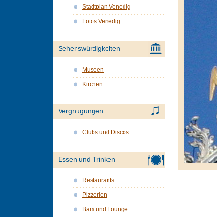
Stadtplan Venedig
Fotos Venedig
Sehenswürdigkeiten
Museen
Kirchen
Vergnügungen
Clubs und Discos
Essen und Trinken
Restaurants
Pizzerien
Bars und Lounge