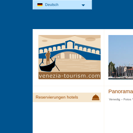
Deutsch
Panorama 
Reservierungen hotels
Venedig
›
Fotos 