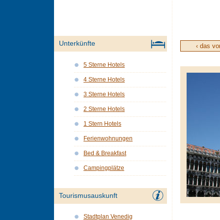
Unterkünfte
‹ das vo
5 Sterne Hotels
4 Sterne Hotels
3 Sterne Hotels
2 Sterne Hotels
1 Stern Hotels
Ferienwohnungen
Bed & Breakfast
Campingplätze
Tourismusauskunft
Stadtplan Venedig