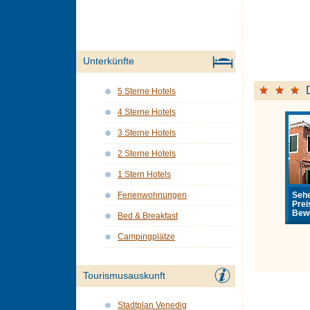
Unterkünfte
5 Sterne Hotels
4 Sterne Hotels
3 Sterne Hotels
2 Sterne Hotels
1 Stern Hotels
Sehe
Ferienwohnungen
Prei
Bewe
Bed & Breakfast
Campingplätze
Tourismusauskunft
Stadtplan Venedig