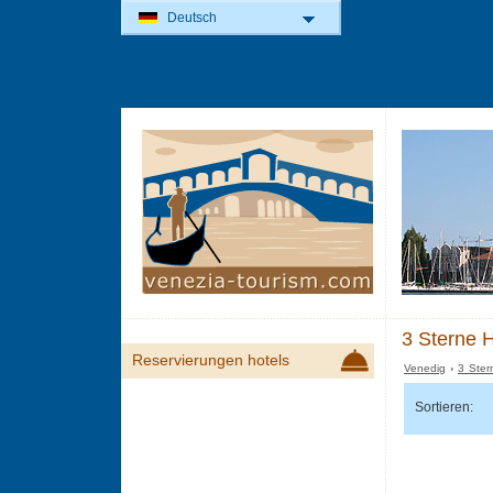
Deutsch
3 Sterne H
Reservierungen hotels
Venedig
›
3 Ster
Sortieren: