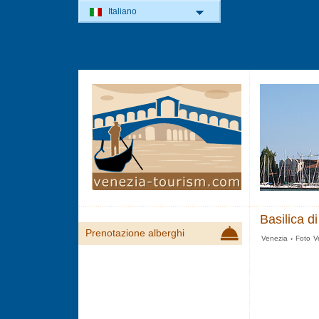
Italiano
Basilica d
Prenotazione alberghi
Venezia
›
Foto V