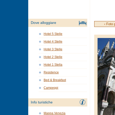
Dove alloggiare
‹ Foto 
Hotel 5 Stelle
Hotel 4 Stelle
Hotel 3 Stelle
Hotel 2 Stelle
Hotel 1 Stella
Residence
Bed & Breakfast
Campeggi
Info turistiche
Mappa Venezia