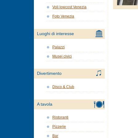
Voli lowcost Venezia
Foto Venezia
Luoghi di interesse
Palazzi
Musei civici
Divertimento
Disco & Club
A tavola
Ristoranti
Pizzerie
Bar