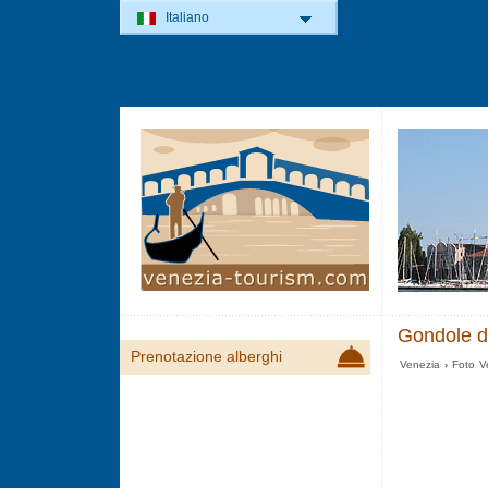
Italiano
Gondole do
Prenotazione alberghi
Venezia
›
Foto V