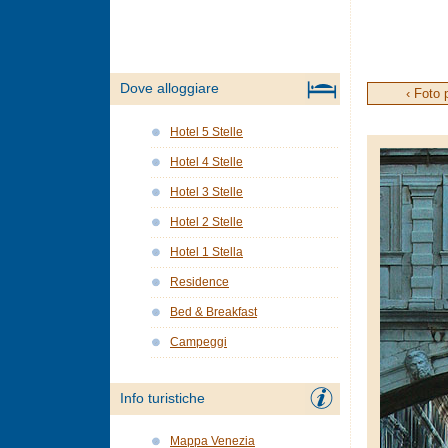
Dove alloggiare
‹ Foto 
Hotel 5 Stelle
Hotel 4 Stelle
Hotel 3 Stelle
Hotel 2 Stelle
Hotel 1 Stella
Residence
Bed & Breakfast
Campeggi
Info turistiche
Mappa Venezia