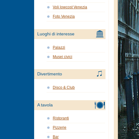
Voli lowcost Venezia
Foto Venezia
Luoghi di interesse
Palazzi
Musei civici
Divertimento
Disco & Club
A tavola
Ristoranti
Pizzerie
Bar