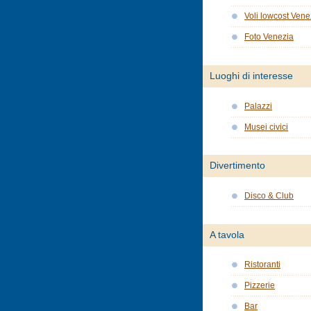
Voli lowcost Vene
Foto Venezia
Luoghi di interesse
Palazzi
Musei civici
Divertimento
Disco & Club
A tavola
Ristoranti
Pizzerie
Bar