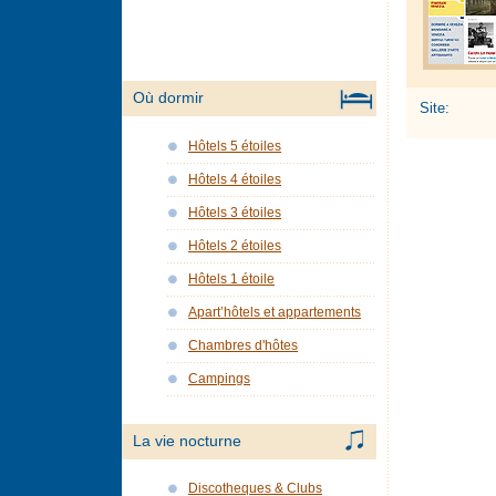
Où dormir
Site:
Hôtels 5 étoiles
Hôtels 4 étoiles
Hôtels 3 étoiles
Hôtels 2 étoiles
Hôtels 1 étoile
Apart’hôtels et appartements
Chambres d'hôtes
Campings
La vie nocturne
Discotheques & Clubs