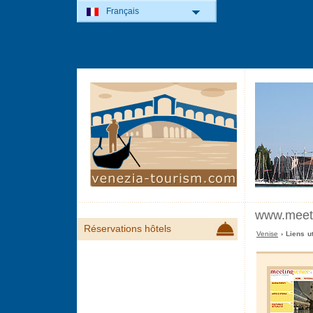
Français
www.meeti
Réservations hôtels
Venise
› Liens u