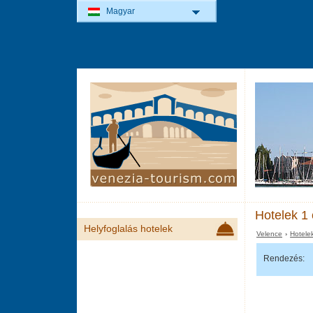
Magyar
Hotelek 1 
Helyfoglalás hotelek
Velence
›
Hotele
Rendezés: