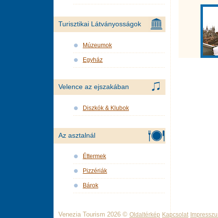
Turisztikai Látványosságok
Múzeumok
Egyház
Velence az ejszakában
Diszkók & Klubok
Az asztalnál
Éttermek
Pizzériák
Bárok
Venezia Tourism 2026 ©
Oldaltérkép
Kapcsolat
Impressz