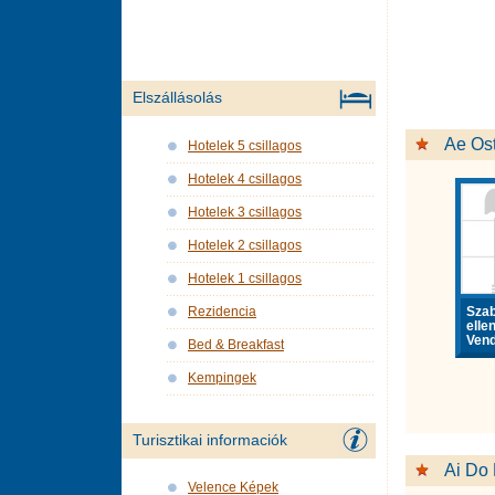
Elszállásolás
Ae Os
Hotelek 5 csillagos
Hotelek 4 csillagos
Hotelek 3 csillagos
Hotelek 2 csillagos
Hotelek 1 csillagos
Sza
Rezidencia
elle
Vend
Bed & Breakfast
Kempingek
Turisztikai informaciók
Ai Do 
Velence Képek