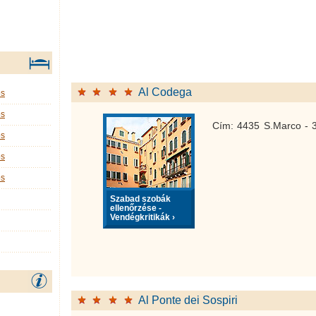
Al Codega
os
os
Cím: 4435 S.Marco - 
os
os
os
Szabad szobák
ellenőrzése -
Vendégkritikák ›
Al Ponte dei Sospiri