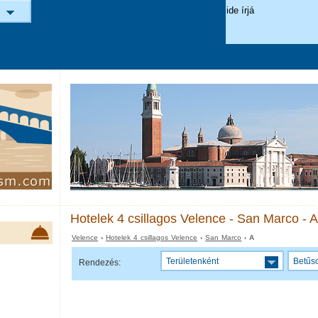
Hotelek 4 csillagos Velence - San Marco - A
Velence
›
Hotelek 4 csillagos Velence
›
San Marco
› A
Területenként
Betűs
Rendezés: