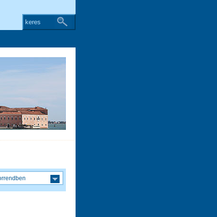
keres
orrendben