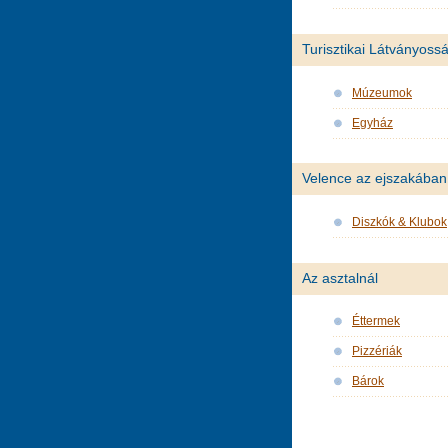
Turisztikai Látványoss
Múzeumok
Egyház
Velence az ejszakában
Diszkók & Klubok
Az asztalnál
Éttermek
Pizzériák
Bárok