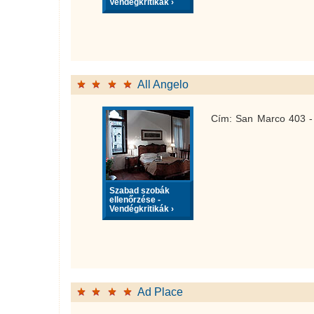
Vendégkritikák ›
All Angelo
Cím: San Marco 403 -
Szabad szobák
ellenőrzése -
Vendégkritikák ›
Ad Place