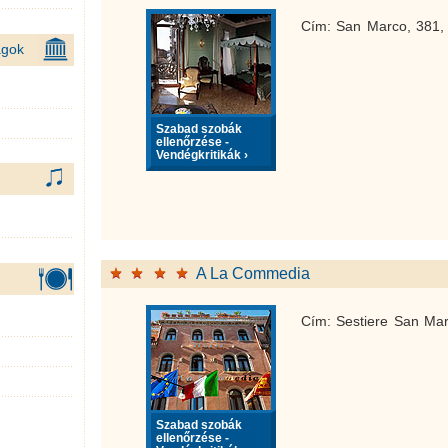
Cím: San Marco, 381,
ágok
Szabad szobák
ellenőrzése -
Vendégkritikák ›
A La Commedia
Cím: Sestiere San Ma
Szabad szobák
ellenőrzése -