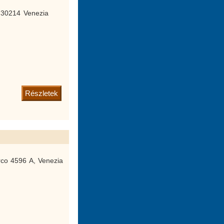
 30214 Venezia
Részletek
rco 4596 A, Venezia