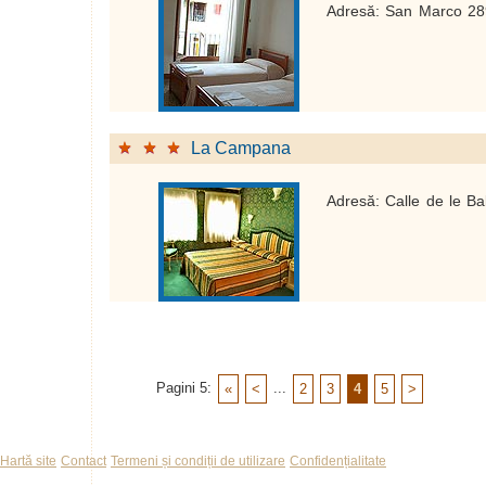
Adresă: San Marco 28
La Campana
Adresă: Calle de le B
Pagini 5:
...
«
<
2
3
4
5
>
Hartă site
Contact
Termeni și condiții de utilizare
Confidențialitate