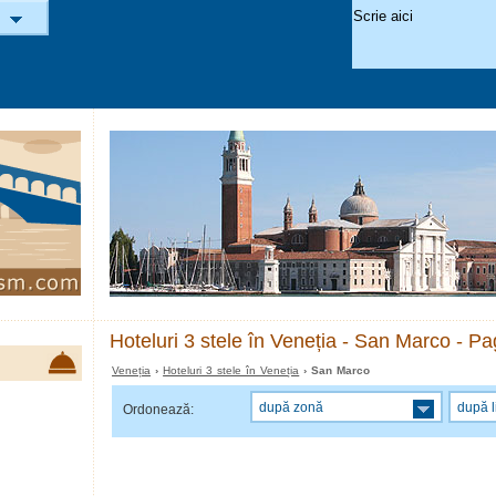
Hoteluri 3 stele în Veneția - San Marco - Pa
Veneția
›
Hoteluri 3 stele în Veneția
› San Marco
după zonă
după l
Ordonează: