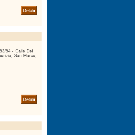
Detalii
3/84 - Calle Del
rizio, San Marco,
Detalii