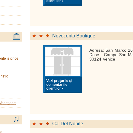
clienților ›
Novecento Boutique
Adresă: San Marco 268
Dose - Campo San Mau
nte istorice
30124 Venice
ristic
Vezi prețurile și
comentariile
clienților ›
 Veneţiene
Ca' Del Nobile
ri