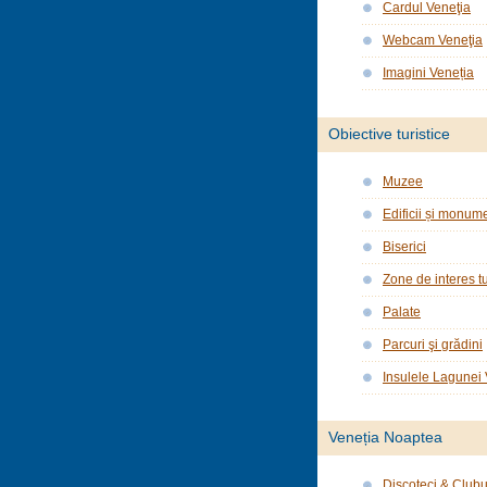
Cardul Veneţia
Webcam Veneţia
Imagini Veneția
Obiective turistice
Muzee
Edificii și monume
Biserici
Zone de interes tu
Palate
Parcuri şi grădini
Insulele Lagunei
Veneția Noaptea
Discoteci & Clubu