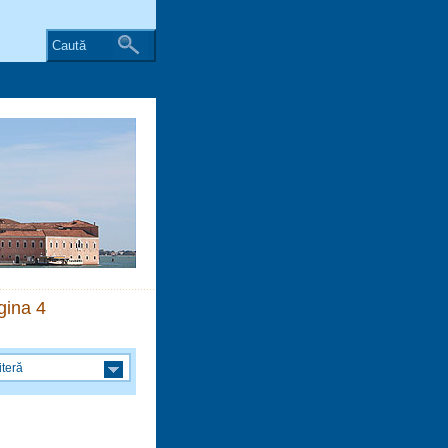
Caută
gina 4
iteră