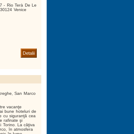
7 - Rio Terà De Le
 30124 Venice
Detalii
streghe, San Marco
tre vacanţe
ai bune hoteluri de
te cu siguranţă cea
e rafinate şi
ui Torino. La câţiva
rco, în atmosfera
unic în lume,