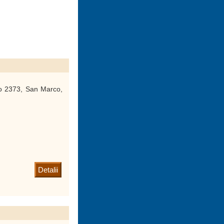
o 2373, San Marco,
Detalii