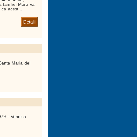
 a familiei Moro vă
 ca acest...
Detalii
anta Maria del
979 - Venezia