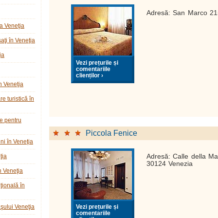
Adresă: San Marco 21
a Veneţia
ţi în Veneţia
ia
Vezi prețurile și
comentariile
clienților ›
n Veneţia
e turistică în
ie pentru
Piccola Fenice
ni în Veneţia
ţia
Adresă: Calle della M
30124 Venezia
n Veneţia
ţională în
Vezi prețurile și
raşului Veneţia
comentariile