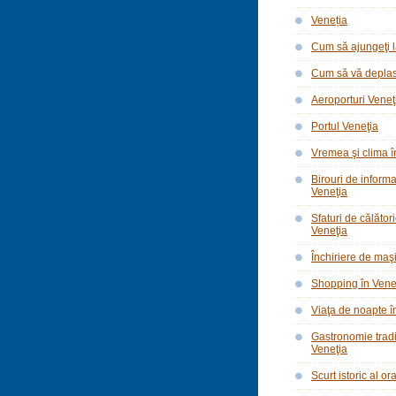
Veneția
Cum să ajungeţi l
Cum să vă deplasa
Aeroporturi Veneţ
Portul Veneţia
Vremea şi clima î
Birouri de informar
Veneţia
Sfaturi de călător
Veneţia
Închiriere de maşi
Shopping în Vene
Viaţa de noapte î
Gastronomie tradi
Veneţia
Scurt istoric al o