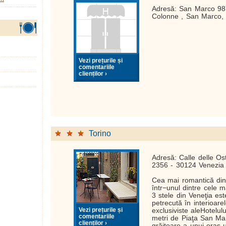
Adresă: San Marco 98
Colonne , San Marco,
Vezi prețurile și
comentariile
clienților ›
Torino
Adresă: Calle delle O
2356 - 30124 Venezia
Cea mai romantică din
într−unul dintre cele m
3 stele din Veneţia es
petrecută în interioarel
Vezi prețurile și
exclusiviste aleHotelul
comentariile
metri de Piaţa San Ma
clienților ›
grăitoare a unui oraş 