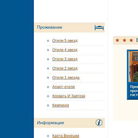
Проживание
Отели 5 звезд
Отели 4 звезд
Отели 3 звезд
Отели 2 звезд
Отели 1 звезда
Про
Апарт-отели
про
гост
Кровать И Завтрак
Кемпинги
Информация
Карта Венеции