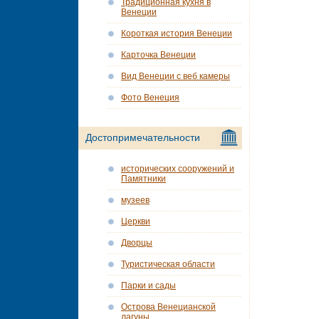
Традиционная кухня в
Венеции
Короткая история Венеции
Карточка Венеции
Вид Венеции с веб камеры
Фото Венеция
Достопримечательности
исторических сооружений и
Памятники
музеев
Церкви
Дворцы
Туристическая области
Парки и сады
Острова Венецианской
лагуны