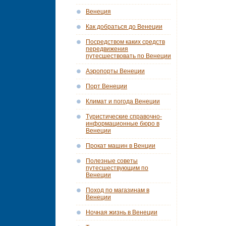
Венеция
Как добраться до Венеции
Посредством каких средств
передвижения
путесшествовать по Венеции
Аэропорты Венеции
Порт Венеции
Климат и погода Венеции
Tуристические справочно-
информационные бюро в
Венеции
Прокат машин в Венции
Полезные советы
путесшествующим по
Венеции
Поход по магазинам в
Венеции
Ночная жизнь в Венеции