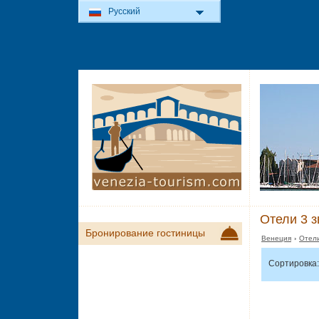
Русский
Отели 3 з
Бронирование гостиницы
Венеция
›
Отели
Сортировка: