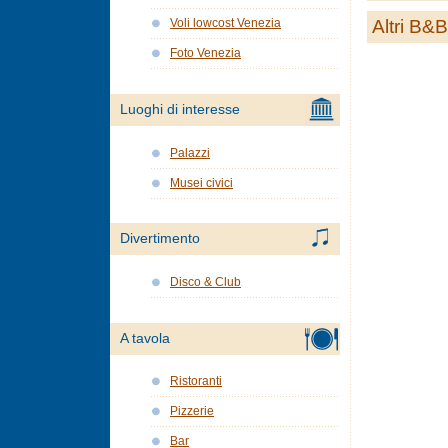
Altri B&B
Voli lowcost Venezia
Foto Venezia
Luoghi di interesse
Palazzi
Musei civici
Divertimento
Disco & Club
A tavola
Ristoranti
Pizzerie
Bar