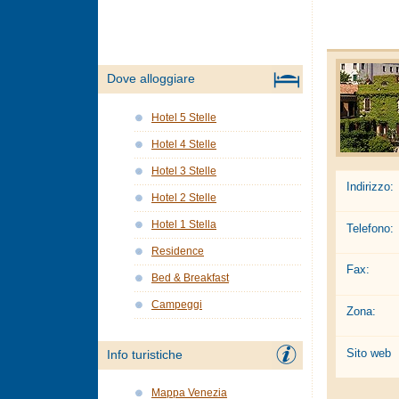
Dove alloggiare
Hotel 5 Stelle
Hotel 4 Stelle
Hotel 3 Stelle
Indirizzo:
Hotel 2 Stelle
Hotel 1 Stella
Telefono:
Residence
Fax:
Bed & Breakfast
Campeggi
Zona:
Sito web
Info turistiche
Mappa Venezia