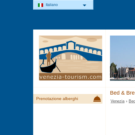
Italiano
Bed & Bre
Prenotazione alberghi
Venezia
›
Bed