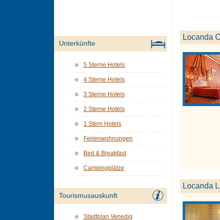
Locanda C
Unterkünfte
5 Sterne Hotels
4 Sterne Hotels
3 Sterne Hotels
2 Sterne Hotels
1 Stern Hotels
Ferienwohnungen
Bed & Breakfast
Campingplätze
Locanda L
Tourismusauskunft
Stadtplan Venedig