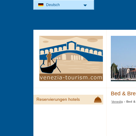
Deutsch
Bed & Brea
Reservierungen hotels
Venedig
› Bed & 