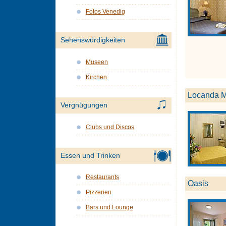
Fotos Venedig
Sehenswürdigkeiten
Museen
Kirchen
Locanda M
Vergnügungen
Clubs und Discos
Essen und Trinken
Restaurants
Oasis
Pizzerien
Bars und Lounge