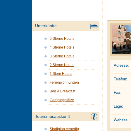
Unterkünfte
5 Sterne Hotels
4 Sterne Hotels
3 Sterne Hotels
2 Sterne Hotels
Adresse:
1 Stern Hotels
Telefon:
Ferienwohnungen
Bed & Breakfast
Fax:
Campingplätze
Lage:
Tourismusauskunft
Website
Stadtplan Venedig