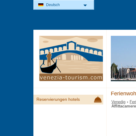
Deutsch
Ferienwoh
Reservierungen hotels
Venedig
›
Fer
Affittacamer