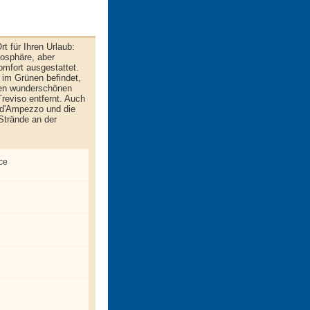
rt für Ihren Urlaub:
mosphäre, aber
mfort ausgestattet.
 im Grünen befindet,
 den wunderschönen
reviso entfernt. Auch
 d'Ampezzo und die
Strände an der
ce