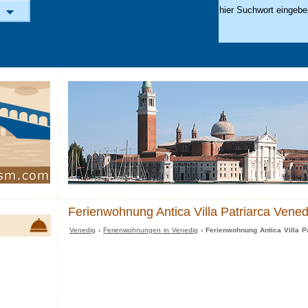
Ferienwohnung Antica Villa Patriarca Vened
Venedig
›
Ferienwohnungen in Venedig
› Ferienwohnung Antica Villa P