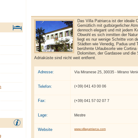
Das Villa Patriarca ist der ideale O
Gemütlich mit gutbürgerlicher At
dennoch elegant und mit jedem Ko
Obwohl es sich inmitten der Natur
liegt es nur wenige Schritte von
Städten wie Venedig, Padua und T
berühmte Urlaubsorte wie Cortina
Dolomiten, der Gardasee und die 
Adriaküste sind nicht weit entfernt.
Adresse:
Via Miranese 25, 30035 - Mirano Veni
Telefon:
(+39) 041 43 00 06
n
Fax:
(+39) 041 57 02 07 7
Lage:
Mestre
Website
www.villapatriarca.com
g