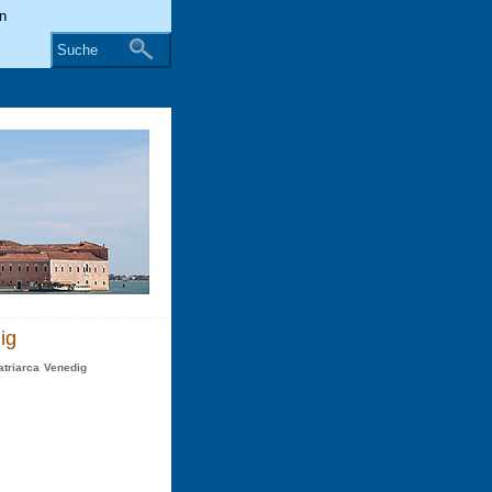
Suche
ig
atriarca Venedig