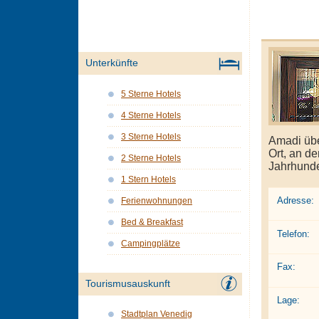
Unterkünfte
5 Sterne Hotels
4 Sterne Hotels
3 Sterne Hotels
Amadi übe
Ort, an d
2 Sterne Hotels
Jahrhunde
1 Stern Hotels
Adresse:
Ferienwohnungen
Bed & Breakfast
Telefon:
Campingplätze
Fax:
Tourismusauskunft
Lage:
Stadtplan Venedig