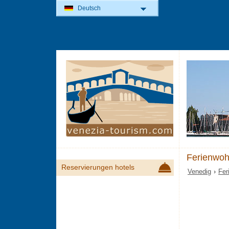
Deutsch
Ferienwo
Reservierungen hotels
Venedig
›
Fer