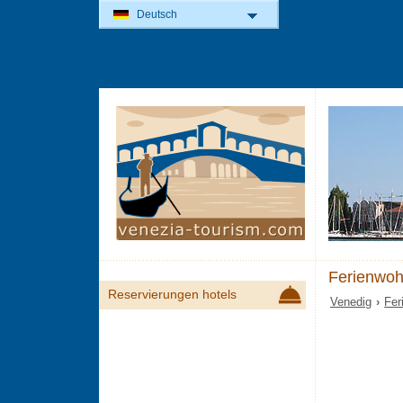
Deutsch
Ferienwoh
Reservierungen hotels
Venedig
›
Fer