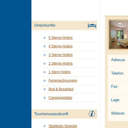
Unterkünfte
5 Sterne Hotels
4 Sterne Hotels
3 Sterne Hotels
Adresse:
2 Sterne Hotels
1 Stern Hotels
Telefon:
Ferienwohnungen
Fax:
Bed & Breakfast
Campingplätze
Lage:
Website
Tourismusauskunft
Stadtplan Venedig