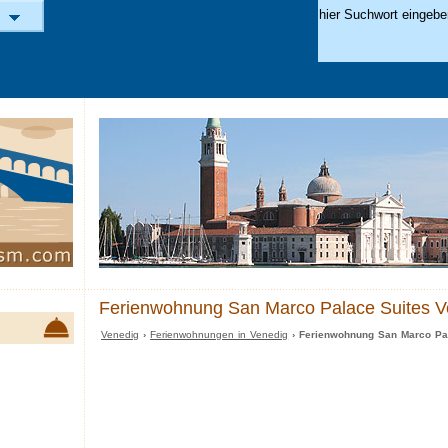
Ferienwohnung San Marco Palace Suites V
Venedig
›
Ferienwohnungen in Venedig
› Ferienwohnung San Marco Pa