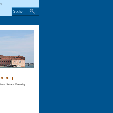
Suche
enedig
lace Suites Venedig