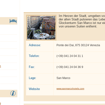
Im Herzen der Stadt, umgeben von
der alten Stadt pulsieren das Lebe
Glockenturm San Marco ist nur e
von unseren Suiten entfernt.
Adresse:
Ponte dei Dai, 875 30124 Venezia
Telefon:
(+39) 041 24 04 31 1
n
Fax:
(+39) 041 24 04 36 9
Lage:
San Marco
Website
www.sanmarcohotels.com
g