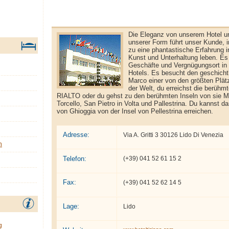
Die Eleganz von unserem Hotel un
unserer Form führt unser Kunde, i
zu eine phantastische Erfahrung 
Kunst und Unterhaltung leben. Es
Geschäfte und Vergnügungsort in
Hotels. Es besucht den geschicht
Marco einer von den größten Plä
der Welt, du erreichst die ber
RIALTO oder du gehst zu den berühmten Inseln von sie M
Torcello, San Pietro in Volta und Pallestrina. Du kannst d
von Ghioggia von der Insel von Pellestrina erreichen.
Adresse:
Via A. Gritti 3 30126 Lido Di Venezia
n
Telefon:
(+39) 041 52 61 15 2
Fax:
(+39) 041 52 62 14 5
Lage:
Lido
g