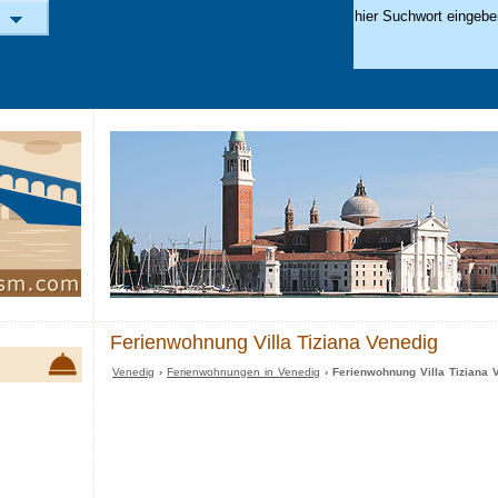
Ferienwohnung Villa Tiziana Venedig
Venedig
›
Ferienwohnungen in Venedig
› Ferienwohnung Villa Tiziana 