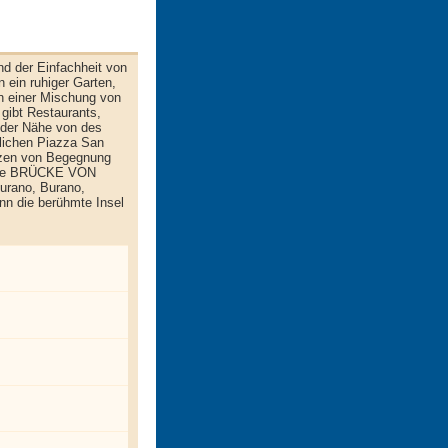
d der Einfachheit von
n ein ruhiger Garten,
in einer Mischung von
 gibt Restaurants,
 der Nähe von des
lichen Piazza San
tzen von Begegnung
ühmte BRÜCKE VON
urano, Burano,
ann die berühmte Insel