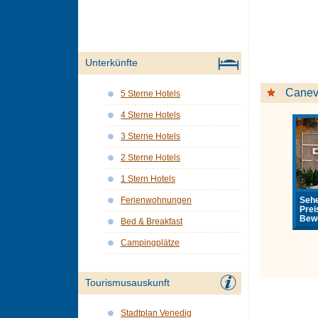
Unterkünfte
Cane
5 Sterne Hotels
4 Sterne Hotels
3 Sterne Hotels
2 Sterne Hotels
1 Stern Hotels
Sehe
Ferienwohnungen
Prei
Bewe
Bed & Breakfast
Campingplätze
Tourismusauskunft
Stadtplan Venedig