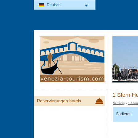
Deutsch
1 Stern Ho
Reservierungen hotels
Venedig
›
1 Ster
Sortieren: