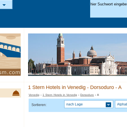
1 Stern Hotels in Venedig - Dorsoduro - A
Venedig
›
1 Stern Hotels in Venedig
›
Dorsoduro
› A
nach Lage
Alpha
Sortieren: