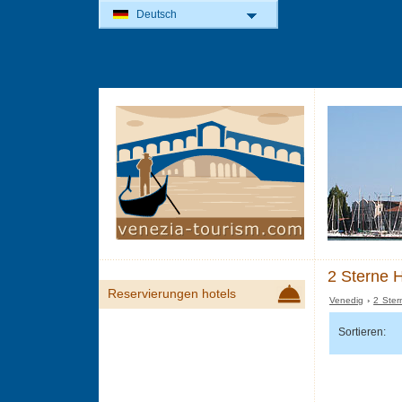
Deutsch
2 Sterne H
Reservierungen hotels
Venedig
›
2 Ster
Sortieren: