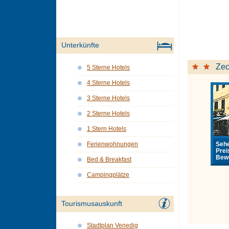
Unterkünfte
Zec
5 Sterne Hotels
4 Sterne Hotels
3 Sterne Hotels
2 Sterne Hotels
1 Stern Hotels
Sehe
Ferienwohnungen
Prei
Bewe
Bed & Breakfast
Campingplätze
Tourismusauskunft
Stadtplan Venedig