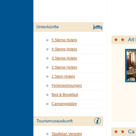
Unterkünfte
Art
5 Sterne Hotels
4 Sterne Hotels
3 Sterne Hotels
2 Sterne Hotels
1 Stern Hotels
Ferienwohnungen
Bed & Breakfast
Campingplätze
Tourismusauskunft
Ca 
Stadtplan Venedig