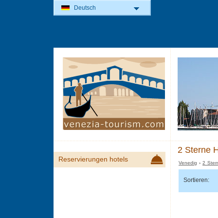
Deutsch
2 Sterne H
Reservierungen hotels
Venedig
›
2 Ster
Sortieren: