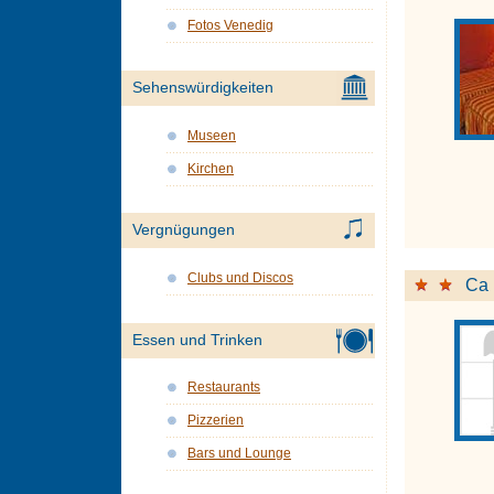
Fotos Venedig
Sehenswürdigkeiten
Museen
Kirchen
Vergnügungen
Clubs und Discos
Ca 
Essen und Trinken
Restaurants
Pizzerien
Bars und Lounge