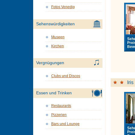
Fotos Venedig
Sehenswürdigkeiten
Museen
Sehe
Prei
Kirchen
Bewe
Vergnügungen
Clubs und Discos
Iris
Essen und Trinken
Restaurants
Pizzerien
Bars und Lounge
Sehe
Prei