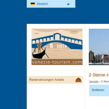
Deutsch
2 Sterne H
Reservierungen hotels
Venedig
› 2 Ster
Sortieren: