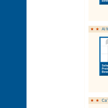
Bewe
Al 
Sehe
Prei
Bewe
Ca'