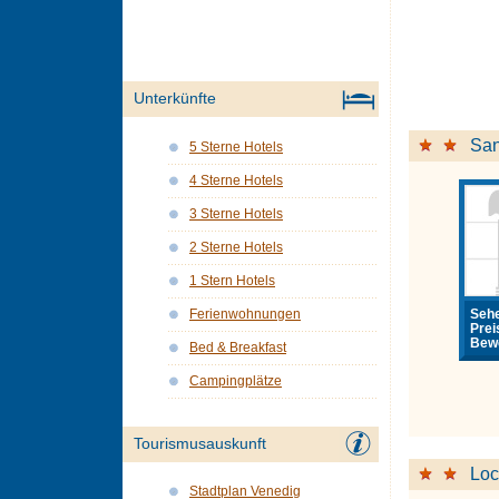
Unterkünfte
San
5 Sterne Hotels
4 Sterne Hotels
3 Sterne Hotels
2 Sterne Hotels
1 Stern Hotels
Sehe
Ferienwohnungen
Prei
Bewe
Bed & Breakfast
Campingplätze
Tourismusauskunft
Loc
Stadtplan Venedig