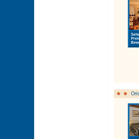
Sehe
Prei
Bewe
Ori