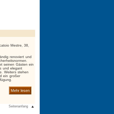
catoio Mestre, 38,
ändig renoviert und
cherheitsnormen.
et seinen Gästen ein
s und elegant
e. Weiters stehen
d ein großer
rfügung.
Mehr lesen
Seitenanfang