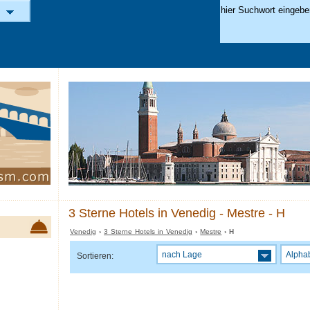
3 Sterne Hotels in Venedig - Mestre - H
Venedig
›
3 Sterne Hotels in Venedig
›
Mestre
› H
nach Lage
Alpha
Sortieren: