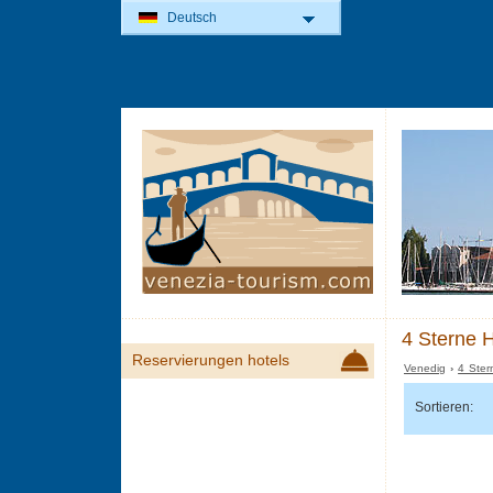
Deutsch
4 Sterne H
Reservierungen hotels
Venedig
›
4 Ster
Sortieren: