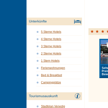
Unterkünfte
5 Sterne Hotels
4 Sterne Hotels
3 Sterne Hotels
2 Sterne Hotels
1 Stern Hotels
Sehe
Ferienwohnungen
Prei
Bewe
Bed & Breakfast
Campingplätze
Tourismusauskunft
Stadtplan Venedig