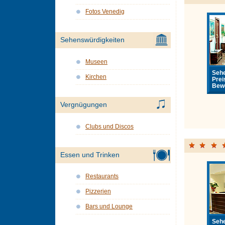
Fotos Venedig
Sehenswürdigkeiten
Museen
Sehe
Kirchen
Prei
Bewe
Vergnügungen
Clubs und Discos
Essen und Trinken
Restaurants
Pizzerien
Bars und Lounge
Sehe