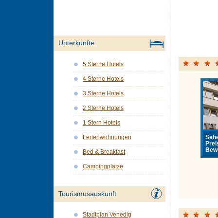
Unterkünfte
5 Sterne Hotels
4 Sterne Hotels
3 Sterne Hotels
2 Sterne Hotels
1 Stern Hotels
Sehe
Ferienwohnungen
Prei
Bewe
Bed & Breakfast
Campingplätze
Tourismusauskunft
Stadtplan Venedig