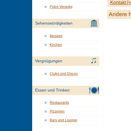
Kontakt [+
Fotos Venedig
Andere h
Sehenswürdigkeiten
Museen
Kirchen
Vergnügungen
Clubs und Discos
Essen und Trinken
Restaurants
Pizzerien
Bars und Lounge