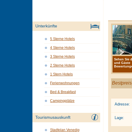
Unterkünfte
5 Sterne Hotels
4 Sterne Hotels
3 Sterne Hotels
Sehen Sie d
und Gäste
2 Sterne Hotels
Bewertunge
1 Stern Hotels
Bestpreis
Ferienwohnungen
Bed & Breakfast
Campingplätze
Adresse:
Tourismusauskunft
Lage:
Stadtplan Venedig