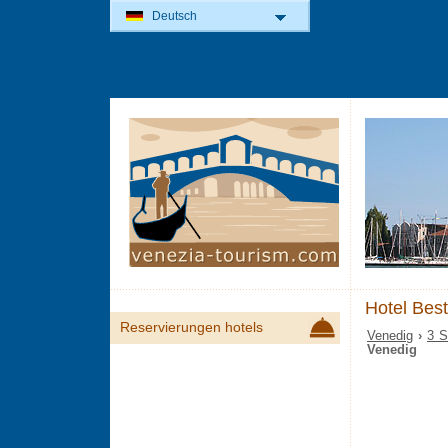
Deutsch
Hotel Bes
Reservierungen hotels
Venedig
›
3 S
Venedig