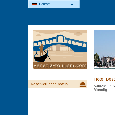
Deutsch
Hotel Bes
Reservierungen hotels
Venedig
›
4 S
Venedig