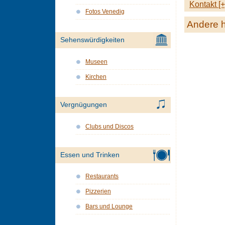
Kontakt [+
Fotos Venedig
Andere h
Sehenswürdigkeiten
Museen
Kirchen
Vergnügungen
Clubs und Discos
Essen und Trinken
Restaurants
Pizzerien
Bars und Lounge