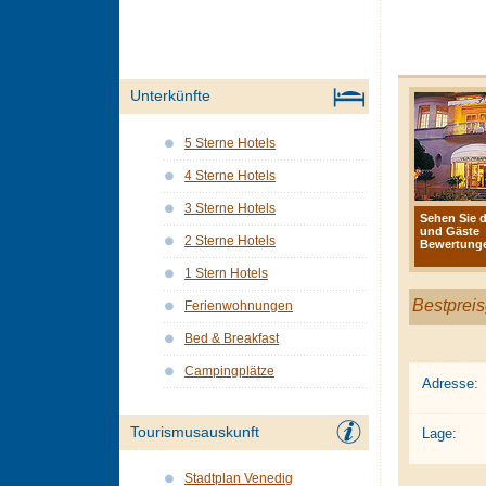
Unterkünfte
5 Sterne Hotels
4 Sterne Hotels
3 Sterne Hotels
Sehen Sie d
und Gäste
2 Sterne Hotels
Bewertunge
1 Stern Hotels
Bestpreis
Ferienwohnungen
Bed & Breakfast
Campingplätze
Adresse:
Tourismusauskunft
Lage:
Stadtplan Venedig