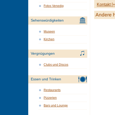
Kontakt [+
Fotos Venedig
Andere h
Sehenswürdigkeiten
Museen
Kirchen
Vergnügungen
Clubs und Discos
Essen und Trinken
Restaurants
Pizzerien
Bars und Lounge