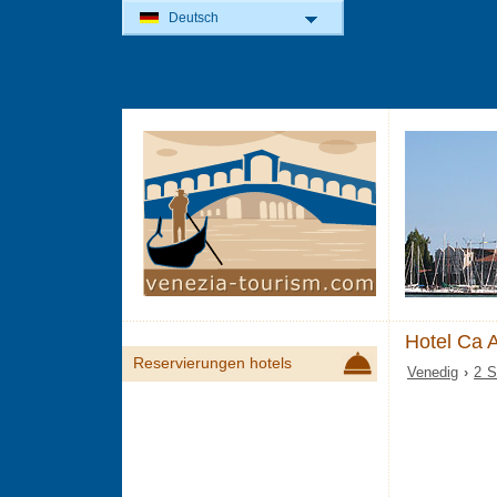
Deutsch
Hotel Ca 
Reservierungen hotels
Venedig
›
2 S