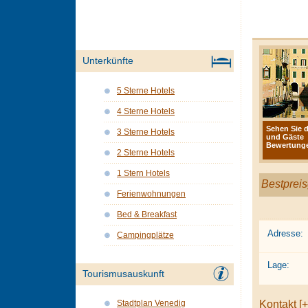
Unterkünfte
5 Sterne Hotels
4 Sterne Hotels
Sehen Sie d
3 Sterne Hotels
und Gäste
Bewertunge
2 Sterne Hotels
1 Stern Hotels
Bestpreis
Ferienwohnungen
Bed & Breakfast
Adresse:
Campingplätze
Lage:
Tourismusauskunft
Kontakt [+
Stadtplan Venedig