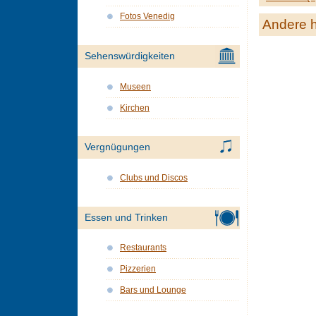
Fotos Venedig
Andere h
Sehenswürdigkeiten
Museen
Kirchen
Vergnügungen
Clubs und Discos
Essen und Trinken
Restaurants
Pizzerien
Bars und Lounge