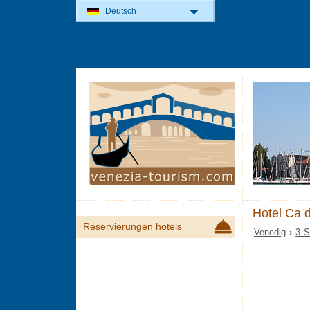
Deutsch
Hotel Ca 
Reservierungen hotels
Venedig
›
3 S