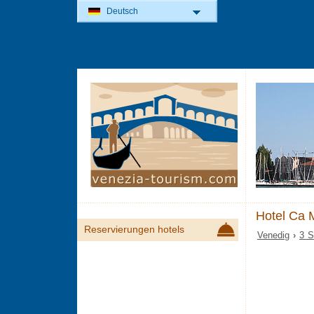
Deutsch
Hotel Ca 
Reservierungen hotels
Venedig
›
3 S