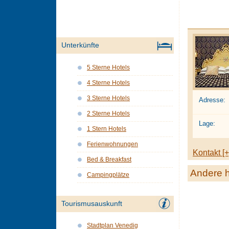
Unterkünfte
5 Sterne Hotels
4 Sterne Hotels
3 Sterne Hotels
Adresse:
2 Sterne Hotels
Lage:
1 Stern Hotels
Ferienwohnungen
Kontakt [+
Bed & Breakfast
Andere h
Campingplätze
Tourismusauskunft
Stadtplan Venedig