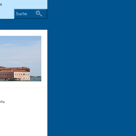
Suche
dig