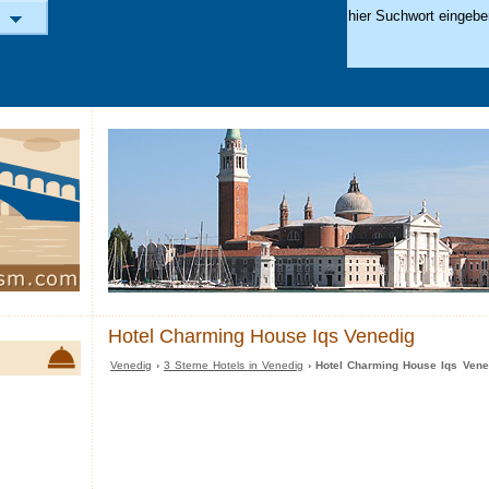
Hotel Charming House Iqs Venedig
Venedig
›
3 Sterne Hotels in Venedig
› Hotel Charming House Iqs Vene