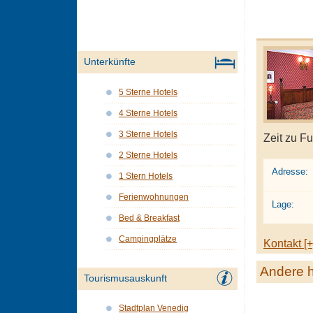
Unterkünfte
5 Sterne Hotels
4 Sterne Hotels
3 Sterne Hotels
Zeit zu Fu
2 Sterne Hotels
Adresse:
1 Stern Hotels
Ferienwohnungen
Lage:
Bed & Breakfast
Campingplätze
Kontakt [+
Andere h
Tourismusauskunft
Stadtplan Venedig