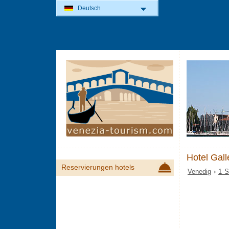
Deutsch
Hotel Gall
Reservierungen hotels
Venedig
›
1 S