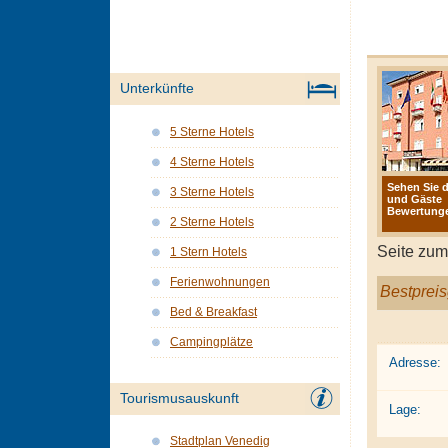
Unterkünfte
5 Sterne Hotels
4 Sterne Hotels
Sehen Sie d
3 Sterne Hotels
und Gäste
Bewertunge
2 Sterne Hotels
Seite zum
1 Stern Hotels
Ferienwohnungen
Bestpreis
Bed & Breakfast
Campingplätze
Adresse:
Tourismusauskunft
Lage:
Stadtplan Venedig