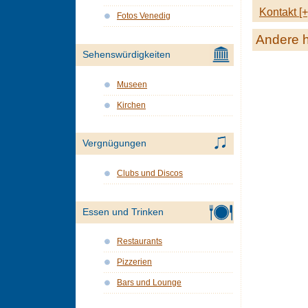
Kontakt [+
Fotos Venedig
Andere h
Sehenswürdigkeiten
Museen
Kirchen
Vergnügungen
Clubs und Discos
Essen und Trinken
Restaurants
Pizzerien
Bars und Lounge