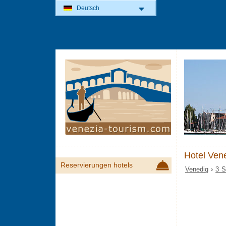
Deutsch
Hotel Ven
Reservierungen hotels
Venedig
›
3 S