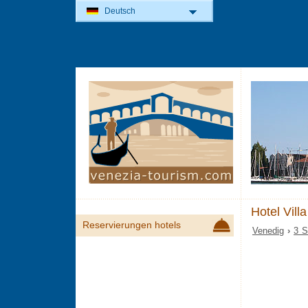
Deutsch
Hotel Vill
Reservierungen hotels
Venedig
›
3 S