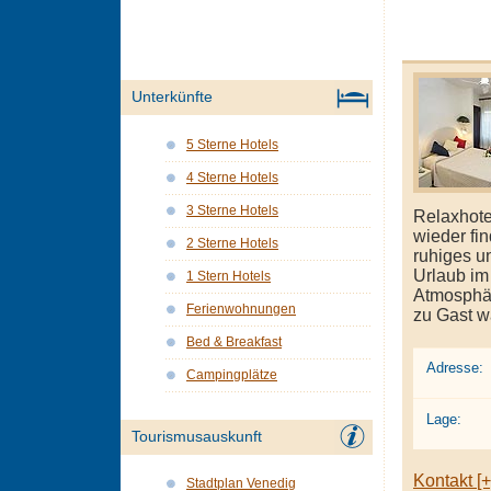
Unterkünfte
5 Sterne Hotels
4 Sterne Hotels
3 Sterne Hotels
Relaxhote
wieder fin
2 Sterne Hotels
ruhiges u
Urlaub im
1 Stern Hotels
Atmosphär
Ferienwohnungen
zu Gast w
Bed & Breakfast
Adresse:
Campingplätze
Lage:
Tourismusauskunft
Kontakt [+
Stadtplan Venedig