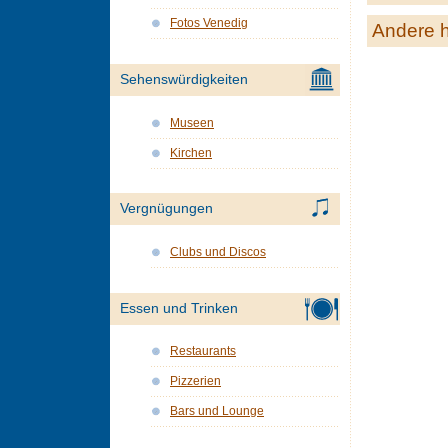
Fotos Venedig
Andere h
Sehenswürdigkeiten
Museen
Kirchen
Vergnügungen
Clubs und Discos
Essen und Trinken
Restaurants
Pizzerien
Bars und Lounge