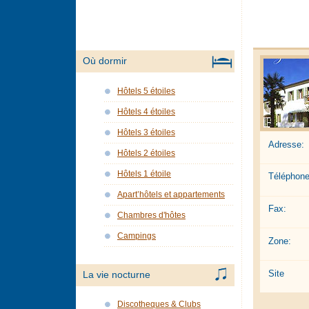
Où dormir
Hôtels 5 étoiles
Hôtels 4 étoiles
Hôtels 3 étoiles
Adresse:
Hôtels 2 étoiles
Hôtels 1 étoile
Téléphone
Apart’hôtels et appartements
Fax:
Chambres d'hôtes
Campings
Zone:
Site
La vie nocturne
Discotheques & Clubs