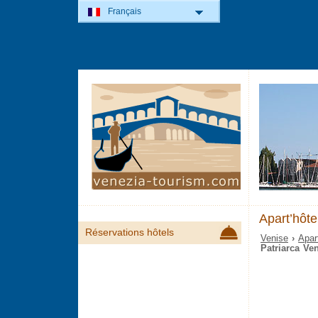
Français
Apart’hôte
Réservations hôtels
Venise
›
Apar
Patriarca Ve