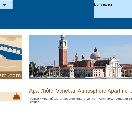
Apart’hôtel Venetian Atmosphere Apartment
Venise
›
Apart’hôtels et appartements à Venise
› Apart’hôtel Venetian 
Venise