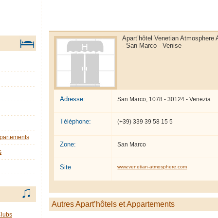
Apart’hôtel Venetian Atmosphere 
- San Marco - Venise
Adresse:
San Marco, 1078 - 30124 - Venezia
Téléphone:
(+39) 339 39 58 15 5
ppartements
Zone:
San Marco
s
Site
www.venetian-atmosphere.com
Autres Apart’hôtels et Appartements
Clubs