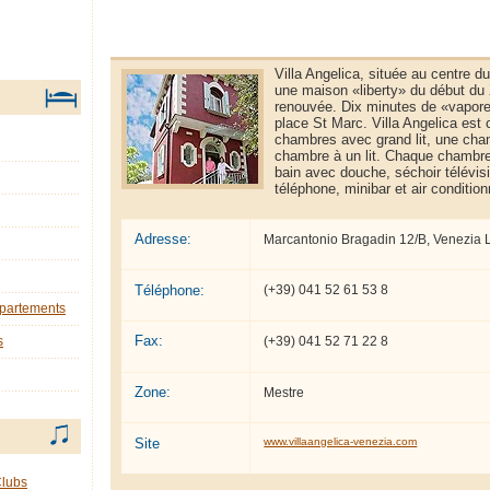
Villa Angelica, située au centre d
une maison «liberty» du début du
renouvée. Dix minutes de «vapore
place St Marc. Villa Angelica est
chambres avec grand lit, une chamb
chambre à un lit. Chaque chambre
bain avec douche, séchoir télévisio
téléphone, minibar et air condition
Adresse:
Marcantonio Bragadin 12/B, Venezia 
Téléphone:
(+39) 041 52 61 53 8
ppartements
Fax:
(+39) 041 52 71 22 8
s
Zone:
Mestre
Site
www.villaangelica-venezia.com
Clubs