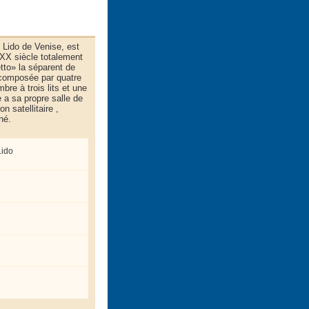
u Lido de Venise, est
 XX siècle totalement
tto» la séparent de
 composée par quatre
re à trois lits et une
 a sa propre salle de
n satellitaire ,
né.
Lido