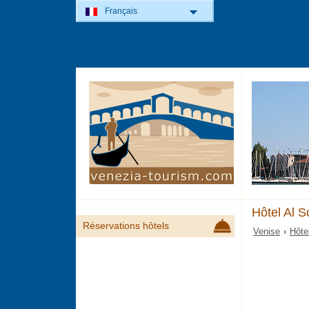
Français
Hôtel Al S
Réservations hôtels
Venise
›
Hôte