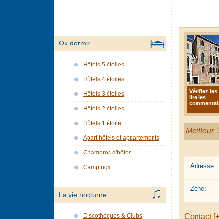
Où dormir
Hôtels 5 étoiles
Hôtels 4 étoiles
Vérifiez les 
Hôtels 3 étoiles
lire les
commentair
Hôtels 2 étoiles
Hôtels 1 étoile
Meilleur T
Apart’hôtels et appartements
Chambres d'hôtes
Adresse:
Campings
Zone:
La vie nocturne
Contact [+
Discotheques & Clubs