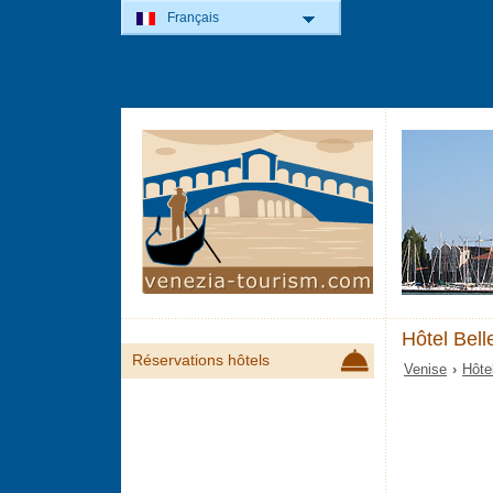
Français
Hôtel Bel
Réservations hôtels
Venise
›
Hôte