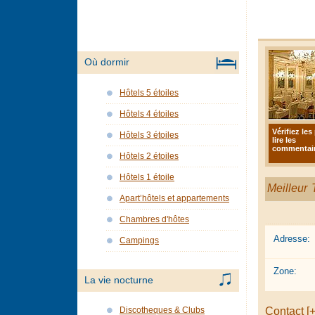
Où dormir
Hôtels 5 étoiles
Hôtels 4 étoiles
Vérifiez les 
Hôtels 3 étoiles
lire les
commentair
Hôtels 2 étoiles
Hôtels 1 étoile
Meilleur T
Apart’hôtels et appartements
Chambres d'hôtes
Adresse:
Campings
Zone:
La vie nocturne
Contact [+
Discotheques & Clubs