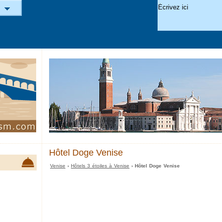
Hôtel Doge Venise
Venise
›
Hôtels 3 étoiles à Venise
› Hôtel Doge Venise