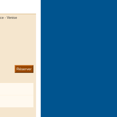
oce - Venise
Réserver