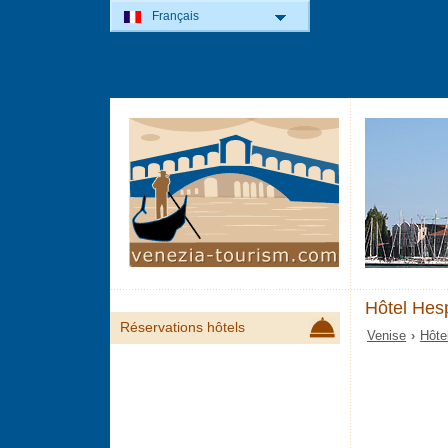
Français
Hôtel Hes
Réservations hôtels
Venise
›
Hôte