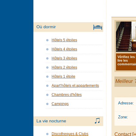
Où dormir
Hôtels 5 étoiles
Hôtels 4 étoiles
Vérifiez les 
Hôtels 3 étoiles
lire les
commentair
Hôtels 2 étoiles
Hôtels 1 étoile
Meilleur T
Apart’hôtels et appartements
Chambres d'hôtes
Adresse:
Campings
Zone:
La vie nocturne
Contact [+
Discotheques & Clubs