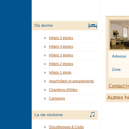
Où dormir
Hôtels 5 étoiles
Hôtels 4 étoiles
Hôtels 3 étoiles
Adresse:
Hôtels 2 étoiles
Zone:
Hôtels 1 étoile
Apart’hôtels et appartements
Contact [+
Chambres d'hôtes
Autres h
Campings
La vie nocturne
Discotheques & Clubs