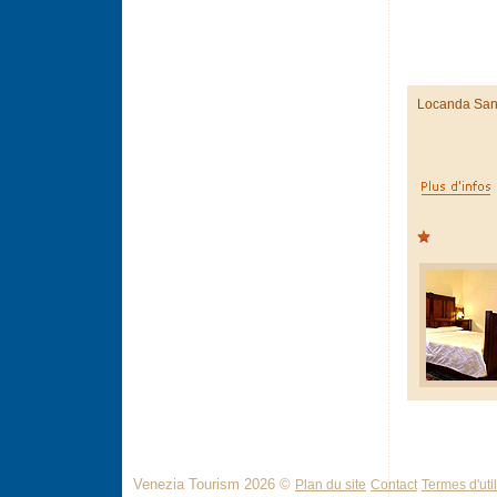
Locanda San
Venezia Tourism 2026 ©
Plan du site
Contact
Termes d'util