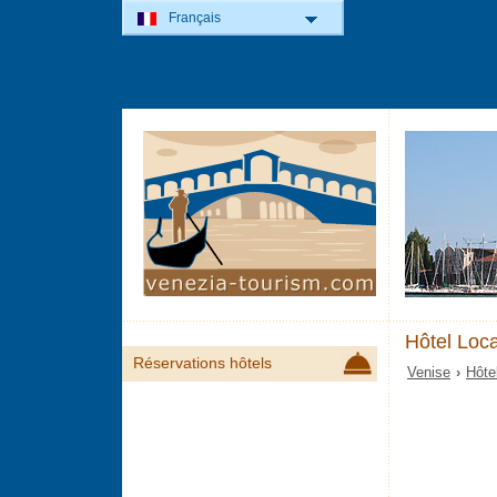
Français
Hôtel Loc
Réservations hôtels
Venise
›
Hôte