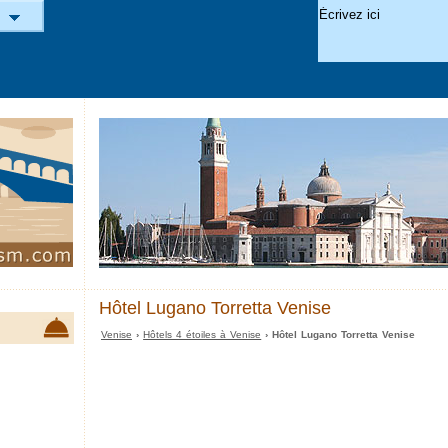
Hôtel Lugano Torretta Venise
Venise
›
Hôtels 4 étoiles à Venise
› Hôtel Lugano Torretta Venise