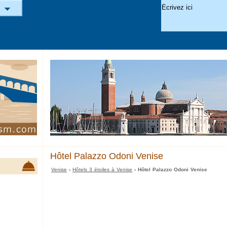
Hôtel Palazzo Odoni Venise
Venise
›
Hôtels 3 étoiles à Venise
› Hôtel Palazzo Odoni Venise