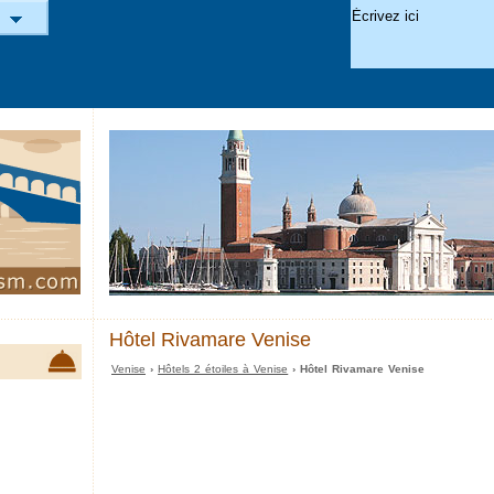
Hôtel Rivamare Venise
Venise
›
Hôtels 2 étoiles à Venise
› Hôtel Rivamare Venise