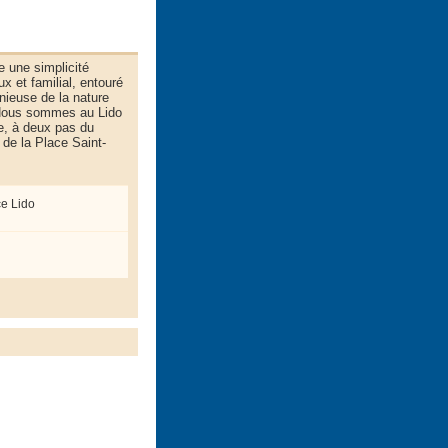
e une simplicité
x et familial, entouré
nieuse de la nature
. Nous sommes au Lido
e, à deux pas du
de la Place Saint-
e Lido