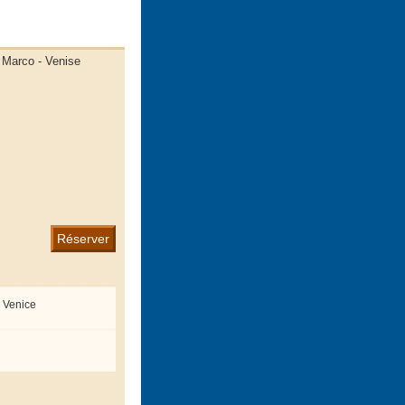
n Marco - Venise
Réserver
 Venice