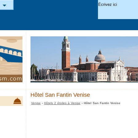
Hôtel San Fantin Venise
Venise
›
Hôtels 2 étoiles à Venise
› Hôtel San Fantin Venise