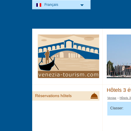
Français
Hôtels 3 é
Réservations hôtels
Venise
›
Hôtels 3
Classer: