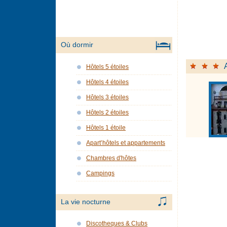
Où dormir
Hôtels 5 étoiles
Hôtels 4 étoiles
Hôtels 3 étoiles
Hôtels 2 étoiles
Hôtels 1 étoile
Apart’hôtels et appartements
Chambres d'hôtes
Campings
La vie nocturne
Discotheques & Clubs